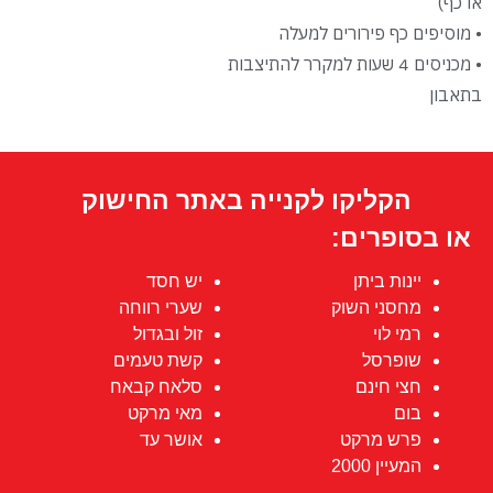
או כף)
• מוסיפים כף פירורים למעלה
• מכניסים 4 שעות למקרר להתיצבות
בתאבון
הקליקו לקנייה באתר החישוק
או בסופרים:
יינות ביתן
יש חסד
מחסני השוק
שערי רווחה
רמי לוי
זול ובגדול
שופרסל
קשת טעמים
חצי חינם
סלאח קבאח
בום
מאי מרקט
פרש מרקט
אושר עד
המעיין 2000